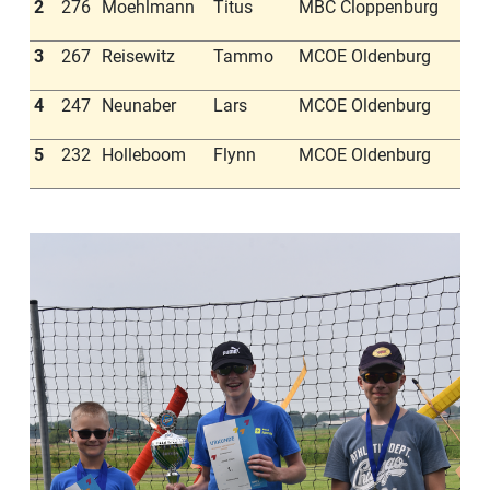
2
276
Moehlmann
Titus
MBC Cloppenburg
3
267
Reisewitz
Tammo
MCOE Oldenburg
4
247
Neunaber
Lars
MCOE Oldenburg
5
232
Holleboom
Flynn
MCOE Oldenburg