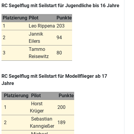
RC Segelflug mit Seilstart für Jugendliche bis 16 Jahre
Platzierung
Pilot
Punkte
1
Leo Rippena
203
Jannik
2
94
Eilers
Tammo
3
80
Reisewitz
RC Segelflug mit Seilstart für Modellflieger ab 17
Jahre
Platzierung
Pilot
Punkte
Horst
1
200
Krüger
Sebastian
2
189
Kanngießer